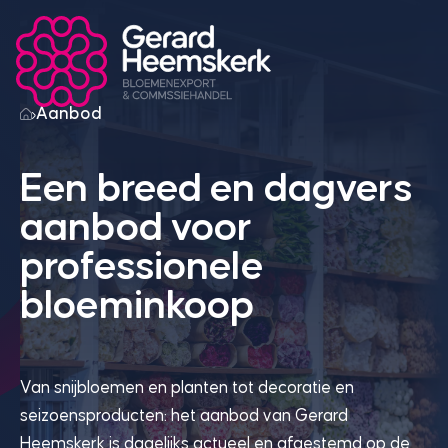
Skip to content
Sluiten
Aanbod
Een breed en dagvers
aanbod voor
professionele
bloeminkoop
Van snijbloemen en planten tot decoratie en
seizoensproducten: het aanbod van Gerard
Heemskerk is dagelijks actueel en afgestemd op de