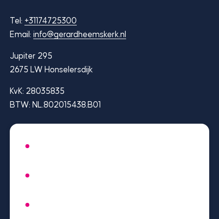
Tel:
+31174725300
Email:
info@gerardheemskerk.nl
Jupiter 295
2675 LW Honselersdijk
KvK: 28035835
BTW: NL.802015438.B01
Section
*
Naam
*
E-mailadres
*
Telefoonnummer
Voor wie